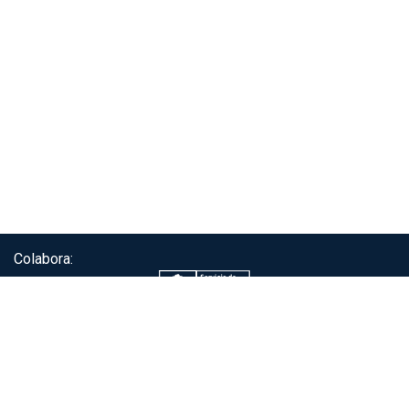
Colabora:
Servicio de autenticación ClaveÚnica®