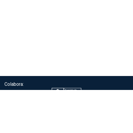
Colabora:
Servicio de autenticación ClaveÚnica®