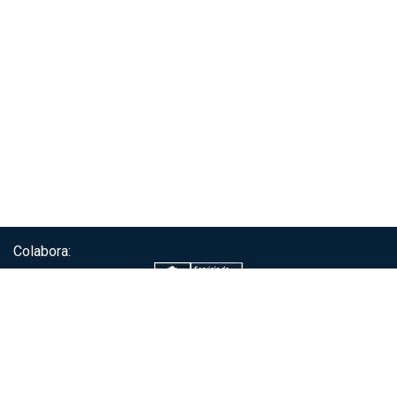
Colabora:
Servicio de autenticación ClaveÚnica®