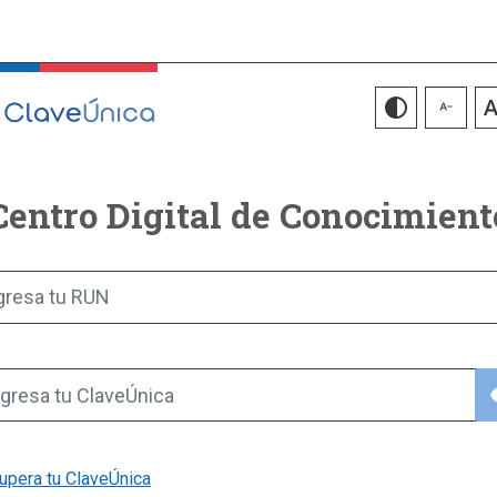
Centro Digital de Conocimient
gresa tu RUN
vis
gresa tu ClaveÚnica
upera tu ClaveÚnica