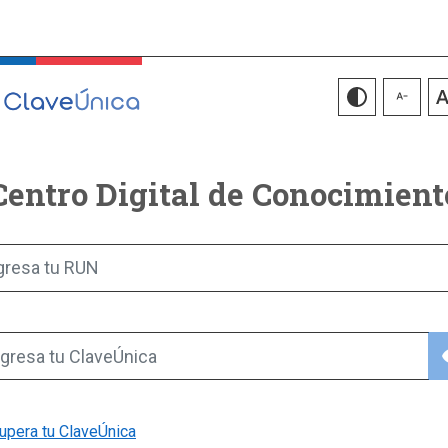
Centro Digital de Conocimient
gresa tu RUN
vis
gresa tu ClaveÚnica
upera tu ClaveÚnica