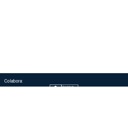
Colabora:
Servicio de autenticación ClaveÚnica®