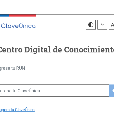
Centro Digital de Conocimient
gresa tu RUN
vis
gresa tu ClaveÚnica
upera tu ClaveÚnica