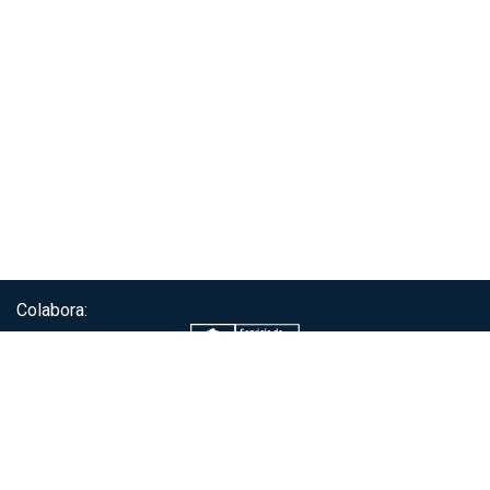
Colabora:
Servicio de autenticación ClaveÚnica®