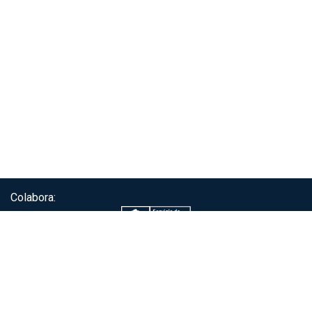
Colabora:
Servicio de autenticación ClaveÚnica®