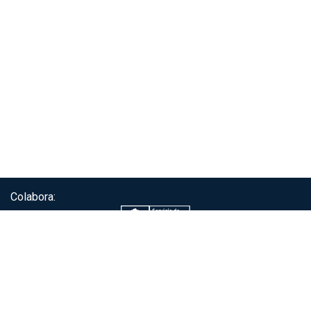
Colabora:
Servicio de autenticación ClaveÚnica®