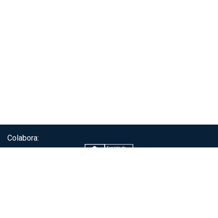
Colabora:
Servicio de autenticación ClaveÚnica®