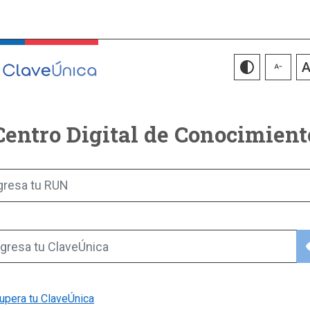
Centro Digital de Conocimient
gresa tu RUN
vis
gresa tu ClaveÚnica
upera tu ClaveÚnica