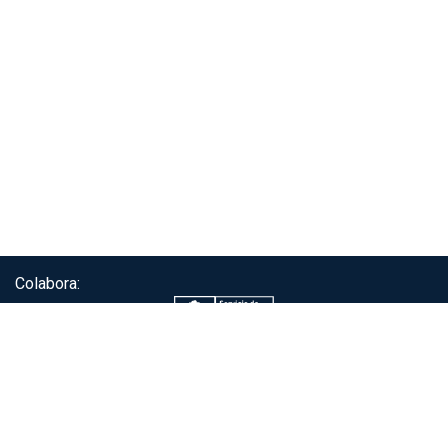
Colabora:
Servicio de autenticación ClaveÚnica®