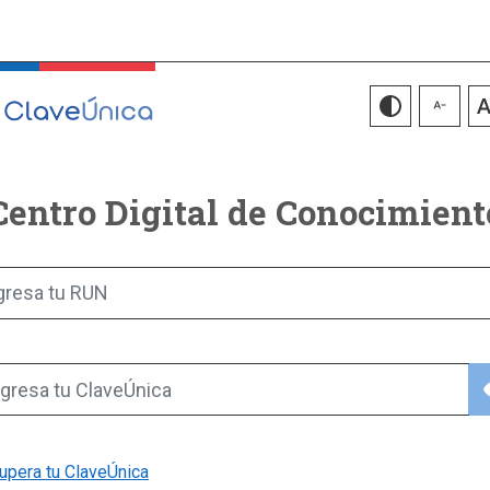
Centro Digital de Conocimient
gresa tu RUN
vis
gresa tu ClaveÚnica
upera tu ClaveÚnica