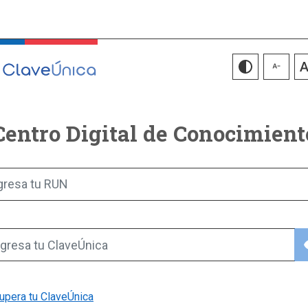
Centro Digital de Conocimient
gresa tu RUN
vis
gresa tu ClaveÚnica
upera tu ClaveÚnica