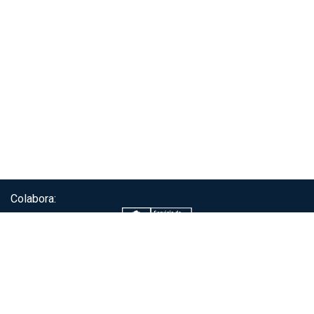
Colabora:
Servicio de autenticación ClaveÚnica®