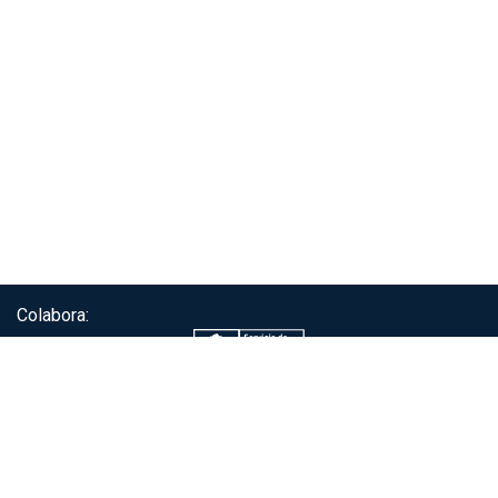
Colabora:
Servicio de autenticación ClaveÚnica®