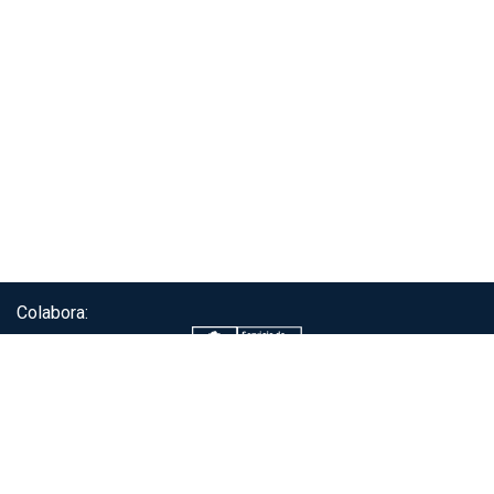
Colabora:
Servicio de autenticación ClaveÚnica®