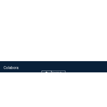
Colabora:
Servicio de autenticación ClaveÚnica®