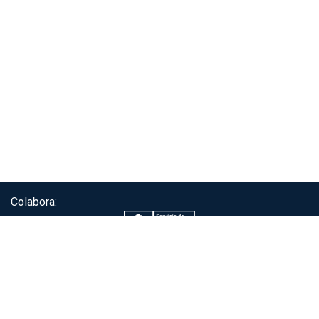
Colabora:
Servicio de autenticación ClaveÚnica®