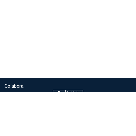
Colabora:
Servicio de autenticación ClaveÚnica®