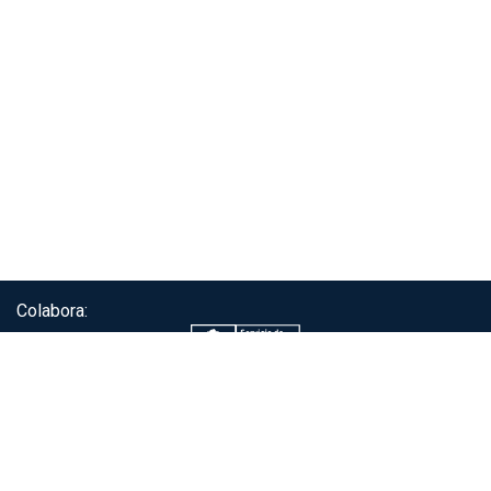
Colabora:
Servicio de autenticación ClaveÚnica®