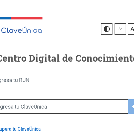
Centro Digital de Conocimient
gresa tu RUN
vis
gresa tu ClaveÚnica
upera tu ClaveÚnica