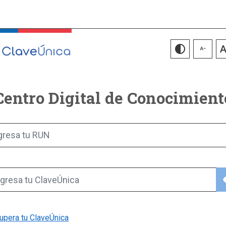
Centro Digital de Conocimient
gresa tu RUN
vis
gresa tu ClaveÚnica
upera tu ClaveÚnica