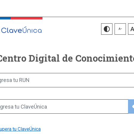
Centro Digital de Conocimient
gresa tu RUN
vis
gresa tu ClaveÚnica
upera tu ClaveÚnica