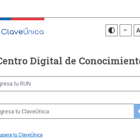
Centro Digital de Conocimient
gresa tu RUN
vis
gresa tu ClaveÚnica
upera tu ClaveÚnica