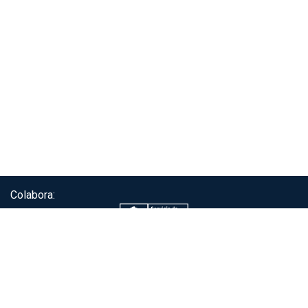
Colabora:
Servicio de autenticación ClaveÚnica®