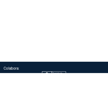
Colabora:
Servicio de autenticación ClaveÚnica®