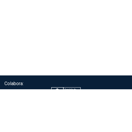
Colabora:
Servicio de autenticación ClaveÚnica®