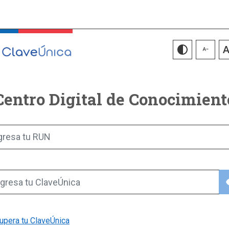
Centro Digital de Conocimient
gresa tu RUN
vis
gresa tu ClaveÚnica
upera tu ClaveÚnica