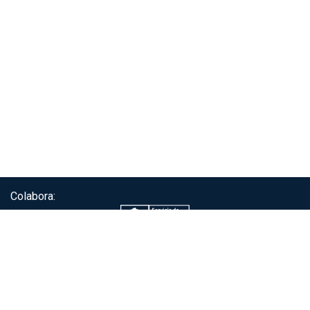
Colabora:
Servicio de autenticación ClaveÚnica®