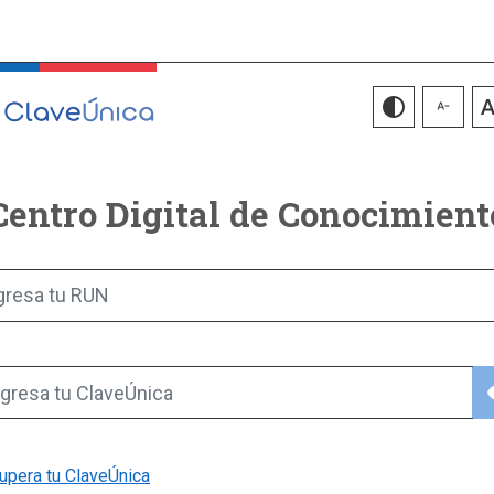
Centro Digital de Conocimient
gresa tu RUN
vis
gresa tu ClaveÚnica
upera tu ClaveÚnica