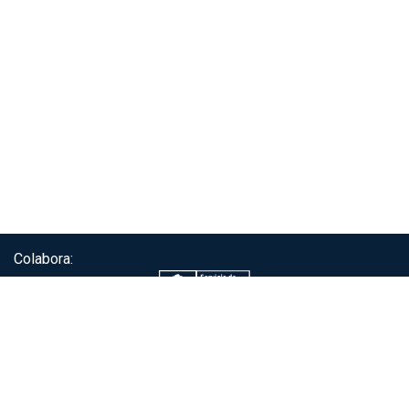
Colabora:
Servicio de autenticación ClaveÚnica®