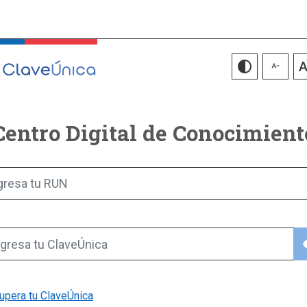
Centro Digital de Conocimient
gresa tu RUN
vis
gresa tu ClaveÚnica
upera tu ClaveÚnica