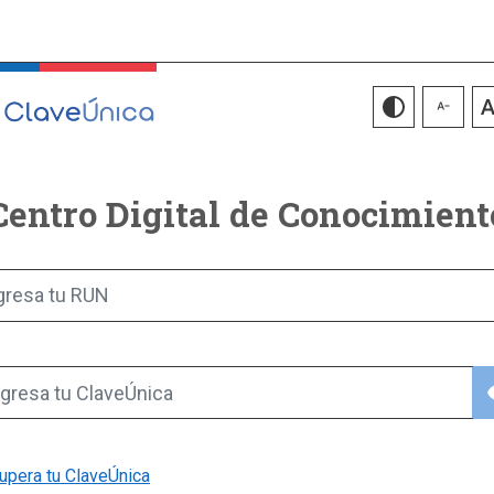
Centro Digital de Conocimient
gresa tu RUN
vis
gresa tu ClaveÚnica
upera tu ClaveÚnica