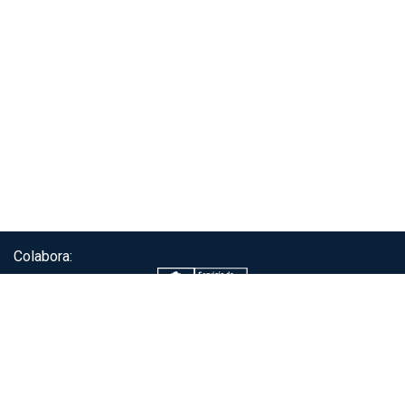
Colabora:
Servicio de autenticación ClaveÚnica®