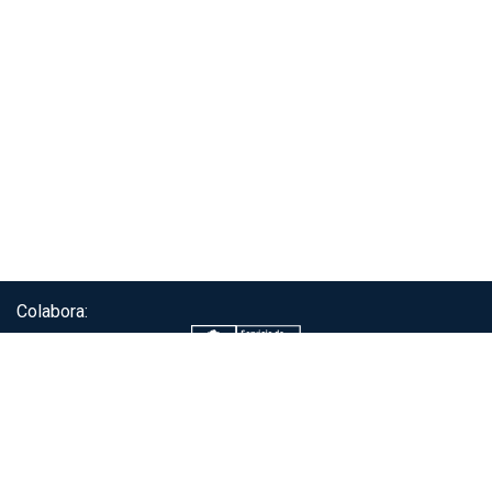
Colabora:
Servicio de autenticación ClaveÚnica®