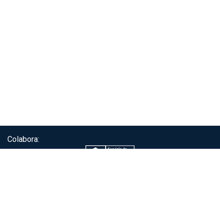
Colabora:
Servicio de autenticación ClaveÚnica®