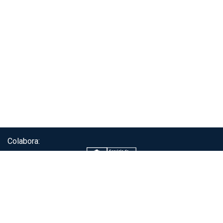
Colabora:
Servicio de autenticación ClaveÚnica®