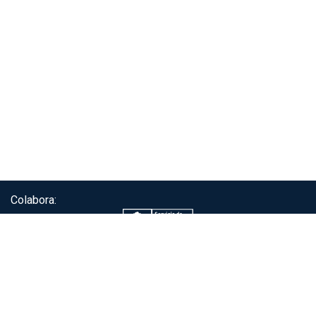
Colabora:
Servicio de autenticación ClaveÚnica®