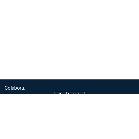
Colabora:
Servicio de autenticación ClaveÚnica®