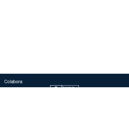
Colabora:
Servicio de autenticación ClaveÚnica®