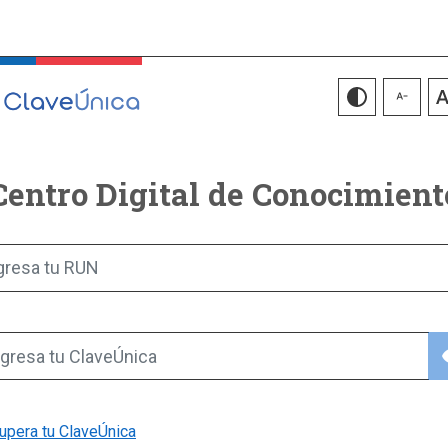
Centro Digital de Conocimient
gresa tu RUN
vis
gresa tu ClaveÚnica
upera tu ClaveÚnica