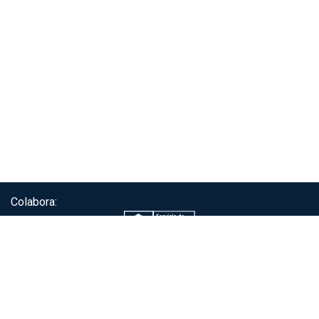
Colabora:
Servicio de autenticación ClaveÚnica®