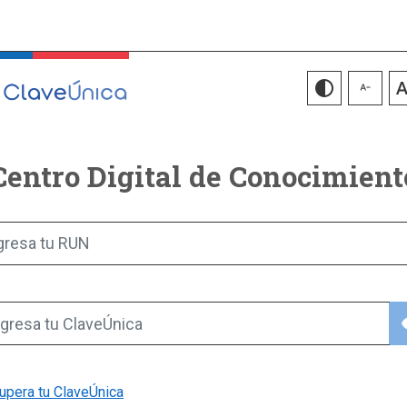
Centro Digital de Conocimient
gresa tu RUN
vis
gresa tu ClaveÚnica
upera tu ClaveÚnica