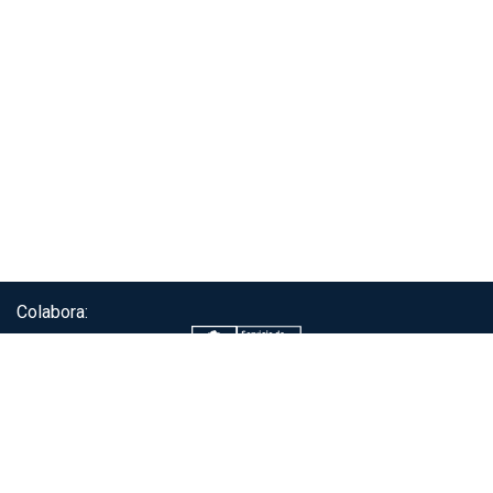
Colabora:
Servicio de autenticación ClaveÚnica®