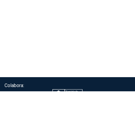
Colabora:
Servicio de autenticación ClaveÚnica®