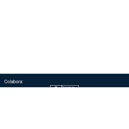
Colabora:
Servicio de autenticación ClaveÚnica®