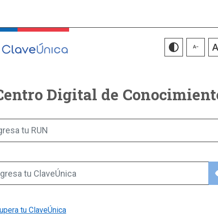
Centro Digital de Conocimient
gresa tu RUN
vis
gresa tu ClaveÚnica
upera tu ClaveÚnica