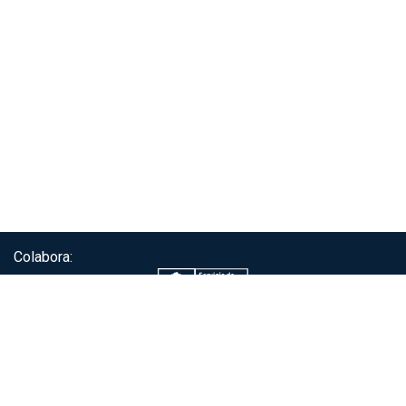
Colabora:
Servicio de autenticación ClaveÚnica®